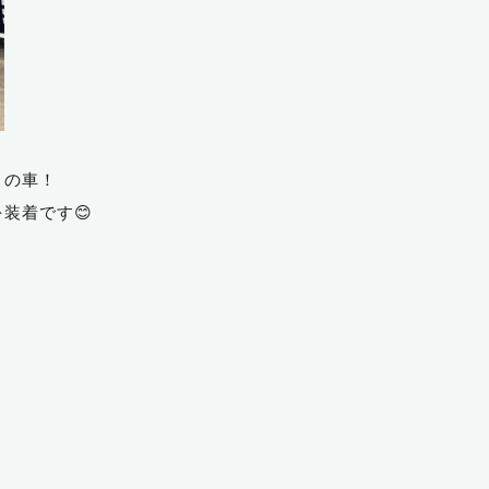
この車！
を装着です😊