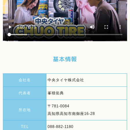
基本情報
会社名
中央タイヤ株式会社
代表者
峯積佑典
〒781-0084
所在地
高知県高知市南御座16-28
TEL
088-882-1180